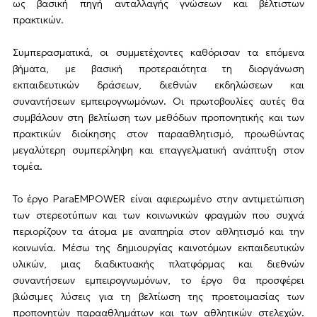
ως βασική πηγή ανταλλαγής γνώσεων και βέλτιστων
πρακτικών.
Συμπερασματικά, οι συμμετέχοντες καθόρισαν τα επόμενα
βήματα, με βασική προτεραιότητα τη διοργάνωση
εκπαιδευτικών δράσεων, διεθνών εκδηλώσεων και
συναντήσεων εμπειρογνωμόνων. Οι πρωτοβουλίες αυτές θα
συμβάλουν στη βελτίωση των μεθόδων προπονητικής και των
πρακτικών διοίκησης στον παρααθλητισμό, προωθώντας
μεγαλύτερη συμπερίληψη και επαγγελματική ανάπτυξη στον
τομέα.
Το έργο ParaEMPOWER είναι αφιερωμένο στην αντιμετώπιση
των στερεοτύπων και των κοινωνικών φραγμών που συχνά
περιορίζουν τα άτομα με αναπηρία στον αθλητισμό και την
κοινωνία. Μέσω της δημιουργίας καινοτόμων εκπαιδευτικών
υλικών, μιας διαδικτυακής πλατφόρμας και διεθνών
συναντήσεων εμπειρογνωμόνων, το έργο θα προσφέρει
βιώσιμες λύσεις για τη βελτίωση της προετοιμασίας των
προπονητών παρααθλημάτων και των αθλητικών στελεχών.