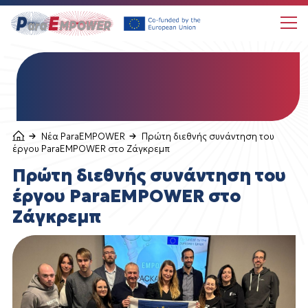
Choose language
Σχετικά με το έργο ParaEMPOWER
Νέα ParaEMPOWER
Πρώτη διεθνής συνάντηση του
Νέα ParaEMPOWER
έργου ParaEMPOWER στο Ζάγκρεμπ
Κέντρο Μάθησης ParaEMPOWER
Πρώτη διεθνής συνάντηση του
έργου ParaEMPOWER στο
Follow us
Ζάγκρεμπ